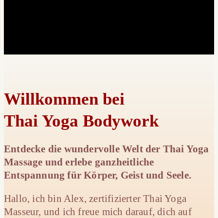
Willkommen bei
Thai Yoga Bodywork
Entdecke die wundervolle Welt der Thai Yoga
Massage und erlebe ganzheitliche
Entspannung für Körper, Geist und Seele.
Hallo, ich bin Alex, zertifizierter Thai Yoga
Masseur, und ich freue mich darauf, dich auf